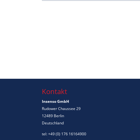
Kontakt
Insenso GmbH
Rudower Chaussee 29
12489 Berlin
Deutschland
tel: +49 (0) 176 16164900